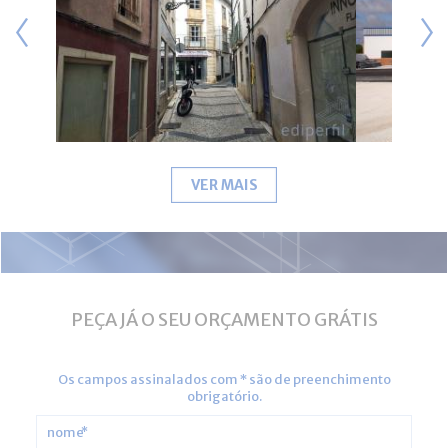
VER MAIS
PEÇA JÁ O SEU ORÇAMENTO GRÁTIS
Os campos assinalados com
*
são de preenchimento
obrigatório.
*