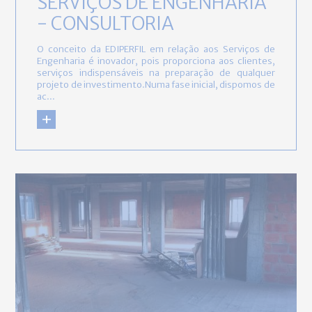
SERVIÇOS DE ENGENHARIA
- CONSULTORIA
O conceito da EDIPERFIL em relação aos Serviços de
Engenharia é inovador, pois proporciona aos clientes,
serviços indispensáveis na preparação de qualquer
projeto de investimento.Numa fase inicial, dispomos de
ac...